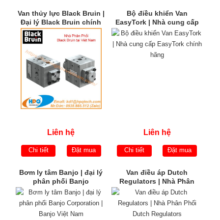
Van thủy lực Black Bruin |
Bộ điều khiển Van
Đại lý Black Bruin chính
EasyTork | Nhà cung cấp
hãng | Black Bruin Việt
EasyTork chính hãng
Nam
Liên hệ
Liên hệ
Chi tiết
Đặt mua
Chi tiết
Đặt mua
Bơm ly tâm Banjo | đại lý
Van điều áp Dutch
phân phối Banjo
Regulators | Nhà Phân
Corporation | Banjo Việt
Phối Dutch Regulators
Nam