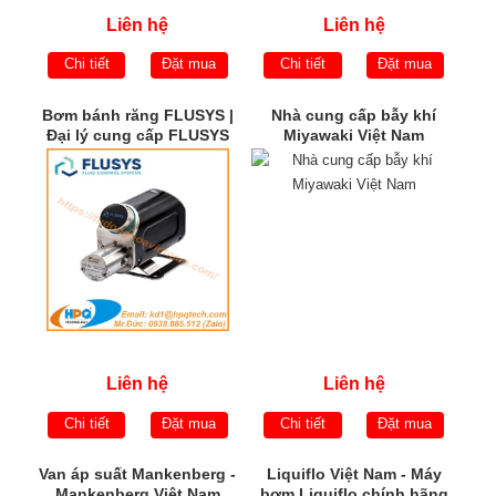
Liên hệ
Liên hệ
Chi tiết
Đặt mua
Chi tiết
Đặt mua
Bơm bánh răng FLUSYS |
Nhà cung cấp bẫy khí
Đại lý cung cấp FLUSYS
Miyawaki Việt Nam
chính hãng | FLUSYS Việt
Nam
Liên hệ
Liên hệ
Chi tiết
Đặt mua
Chi tiết
Đặt mua
Van áp suất Mankenberg -
Liquiflo Việt Nam - Máy
Mankenberg Việt Nam
bơm Liquiflo chính hãng