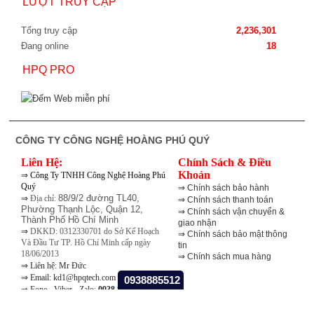
LƯỢT TRUY CẬP
Tổng truy cập
2,236,301
Đang online
18
HPQ PRO
CÔNG TY CÔNG NGHỆ HOÀNG PHÚ QUÝ
Liên Hệ:
Chính Sách & Điều
⇒
Khoản
Công Ty TNHH Công Nghệ Hoàng Phú
Quý
⇒
Chính sách bảo hành
⇒
88/9/2 đường TL40,
Địa chỉ:
⇒
Chính sách thanh toán
Phường Thạnh Lộc, Quận 12,
⇒
Chính sách vận chuyển &
Thành Phố Hồ Chí Minh
giao nhận
⇒
DKKD: 0312330701 do Sở Kế Hoạch
⇒
Chính sách bảo mật thông
Và Đầu Tư TP. Hồ Chí Minh cấp ngày
tin
18/06/2013
⇒
Chính sách mua hàng
⇒
Liên hệ: Mr Đức
⇒
Email: kd1@hpqtech.com
0938885512
⇒
Fone - Viber - Zalo:
0938 885 512
⇒
Skype: duc.hpq