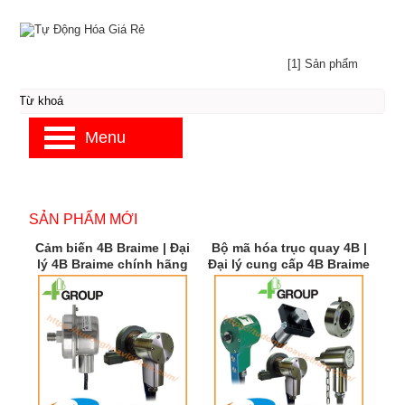
[1] Sản phẩm
Menu
SẢN PHẨM MỚI
Cảm biến 4B Braime | Đại
Bộ mã hóa trục quay 4B |
lý 4B Braime chính hãng
Đại lý cung cấp 4B Braime
| 4B Braime Việt Nam