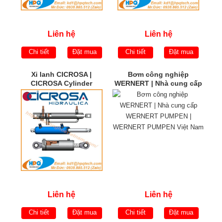
Liên hệ
Liên hệ
Chi tiết
Đặt mua
Chi tiết
Đặt mua
Xi lanh CICROSA |
Bơm công nghiệp
CICROSA Cylinder
WERNERT | Nhà cung cấp
WERNERT PUMPEN |
WERNERT PUMPEN Việt
Nam
Liên hệ
Liên hệ
Chi tiết
Đặt mua
Chi tiết
Đặt mua