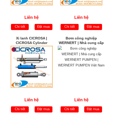
Liên hệ
Liên hệ
Chi tiết
Đặt mua
Chi tiết
Đặt mua
Xi lanh CICROSA |
Bơm công nghiệp
CICROSA Cylinder
WERNERT | Nhà cung cấp
WERNERT PUMPEN |
WERNERT PUMPEN Việt
Nam
Liên hệ
Liên hệ
Chi tiết
Đặt mua
Chi tiết
Đặt mua