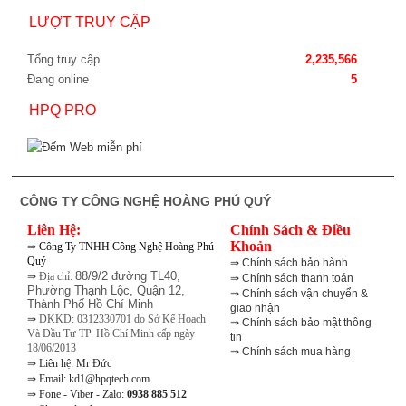
LƯỢT TRUY CẬP
Tổng truy cập
2,235,566
Đang online
5
HPQ PRO
CÔNG TY CÔNG NGHỆ HOÀNG PHÚ QUÝ
Liên Hệ:
Chính Sách & Điều
⇒
Khoản
Công Ty TNHH Công Nghệ Hoàng Phú
Quý
⇒
Chính sách bảo hành
⇒
88/9/2 đường TL40,
Địa chỉ:
⇒
Chính sách thanh toán
Phường Thạnh Lộc, Quận 12,
⇒
Chính sách vận chuyển &
Thành Phố Hồ Chí Minh
giao nhận
⇒
DKKD: 0312330701 do Sở Kế Hoạch
⇒
Chính sách bảo mật thông
Và Đầu Tư TP. Hồ Chí Minh cấp ngày
tin
18/06/2013
⇒
Chính sách mua hàng
⇒
Liên hệ: Mr Đức
⇒
Email: kd1@hpqtech.com
⇒
Fone - Viber - Zalo:
0938 885 512