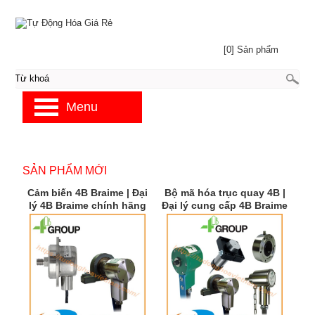
[0] Sản phẩm
Menu
SẢN PHẨM MỚI
Cảm biến 4B Braime | Đại
Bộ mã hóa trục quay 4B |
lý 4B Braime chính hãng
Đại lý cung cấp 4B Braime
| 4B Braime Việt Nam