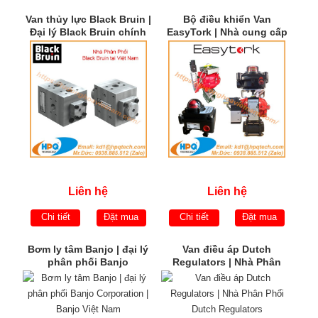
Van thủy lực Black Bruin |
Bộ điều khiển Van
Đại lý Black Bruin chính
EasyTork | Nhà cung cấp
hãng | Black Bruin Việt
EasyTork chính hãng
Nam
Liên hệ
Liên hệ
Chi tiết
Đặt mua
Chi tiết
Đặt mua
Bơm ly tâm Banjo | đại lý
Van điều áp Dutch
phân phối Banjo
Regulators | Nhà Phân
Corporation | Banjo Việt
Phối Dutch Regulators
Nam