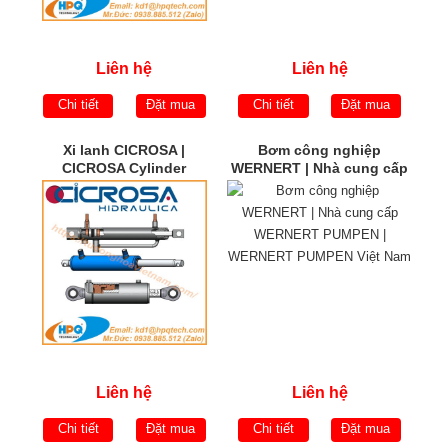
Liên hệ
Liên hệ
Chi tiết
Đặt mua
Chi tiết
Đặt mua
Xi lanh CICROSA |
Bơm công nghiệp
CICROSA Cylinder
WERNERT | Nhà cung cấp
WERNERT PUMPEN |
WERNERT PUMPEN Việt
Nam
Liên hệ
Liên hệ
Chi tiết
Đặt mua
Chi tiết
Đặt mua