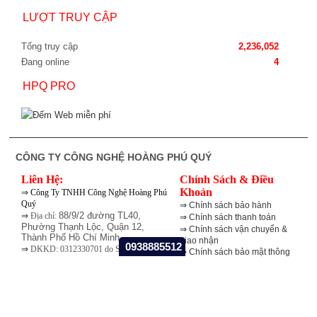
LƯỢT TRUY CẬP
Tổng truy cập
2,236,052
Đang online
4
HPQ PRO
CÔNG TY CÔNG NGHỆ HOÀNG PHÚ QUÝ
Liên Hệ:
Chính Sách & Điều
⇒
Khoản
Công Ty TNHH Công Nghệ Hoàng Phú
Quý
⇒
Chính sách bảo hành
⇒
88/9/2 đường TL40,
Địa chỉ:
⇒
Chính sách thanh toán
Phường Thạnh Lộc, Quận 12,
⇒
Chính sách vận chuyển &
Thành Phố Hồ Chí Minh
giao nhận
0938885512
⇒
DKKD: 0312330701 do Sở Kế Hoạch
⇒
Chính sách bảo mật thông
Và Đầu Tư TP. Hồ Chí Minh cấp ngày
tin
18/06/2013
⇒
Chính sách mua hàng
⇒
Liên hệ: Mr Đức
⇒
Email: kd1@hpqtech.com
⇒
Fone - Viber - Zalo:
0938 885 512