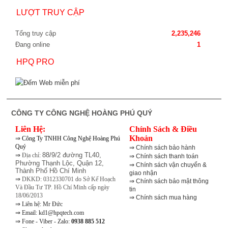
LƯỢT TRUY CẬP
Tổng truy cập
2,235,246
Đang online
1
HPQ PRO
CÔNG TY CÔNG NGHỆ HOÀNG PHÚ QUÝ
Liên Hệ:
Chính Sách & Điều
⇒
Khoản
Công Ty TNHH Công Nghệ Hoàng Phú
Quý
⇒
Chính sách bảo hành
⇒
88/9/2 đường TL40,
Địa chỉ:
⇒
Chính sách thanh toán
Phường Thạnh Lộc, Quận 12,
⇒
Chính sách vận chuyển &
Thành Phố Hồ Chí Minh
giao nhận
⇒
DKKD: 0312330701 do Sở Kế Hoạch
⇒
Chính sách bảo mật thông
Và Đầu Tư TP. Hồ Chí Minh cấp ngày
tin
18/06/2013
⇒
Chính sách mua hàng
⇒
Liên hệ: Mr Đức
⇒
Email: kd1@hpqtech.com
⇒
Fone - Viber - Zalo:
0938 885 512