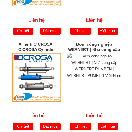
Liên hệ
Liên hệ
Chi tiết
Đặt mua
Chi tiết
Đặt mua
Xi lanh CICROSA |
Bơm công nghiệp
CICROSA Cylinder
WERNERT | Nhà cung cấp
WERNERT PUMPEN |
WERNERT PUMPEN Việt
Nam
Liên hệ
Liên hệ
Chi tiết
Đặt mua
Chi tiết
Đặt mua