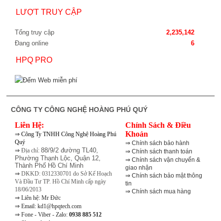
LƯỢT TRUY CẬP
Tổng truy cập
2,235,142
Đang online
6
HPQ PRO
CÔNG TY CÔNG NGHỆ HOÀNG PHÚ QUÝ
Liên Hệ:
Chính Sách & Điều
⇒
Khoản
Công Ty TNHH Công Nghệ Hoàng Phú
Quý
⇒
Chính sách bảo hành
⇒
88/9/2 đường TL40,
Địa chỉ:
⇒
Chính sách thanh toán
Phường Thạnh Lộc, Quận 12,
⇒
Chính sách vận chuyển &
Thành Phố Hồ Chí Minh
giao nhận
⇒
DKKD: 0312330701 do Sở Kế Hoạch
⇒
Chính sách bảo mật thông
Và Đầu Tư TP. Hồ Chí Minh cấp ngày
tin
18/06/2013
⇒
Chính sách mua hàng
⇒
Liên hệ: Mr Đức
⇒
Email: kd1@hpqtech.com
⇒
Fone - Viber - Zalo:
0938 885 512