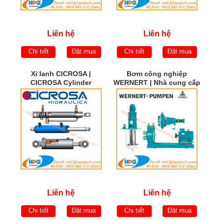
Liên hệ
Liên hệ
Chi tiết
Đặt mua
Chi tiết
Đặt mua
Xi lanh CICROSA |
Bơm công nghiệp
CICROSA Cylinder
WERNERT | Nhà cung cấp
WERNERT PUMPEN |
WERNERT PUMPEN Việt
Nam
Liên hệ
Liên hệ
Chi tiết
Đặt mua
Chi tiết
Đặt mua