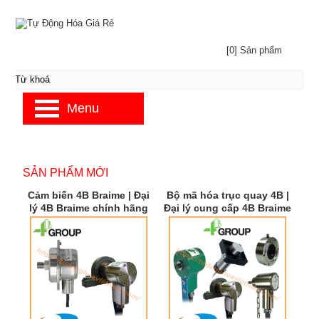
[0] Sản phẩm
Menu
SẢN PHẨM MỚI
Cảm biến 4B Braime | Đại
Bộ mã hóa trục quay 4B |
lý 4B Braime chính hãng
Đại lý cung cấp 4B Braime
| 4B Braime Việt Nam