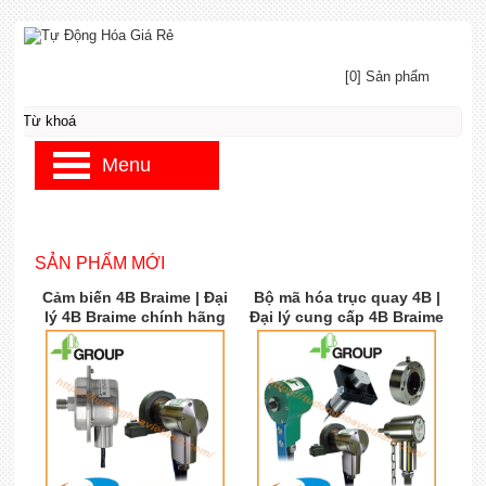
[0] Sản phẩm
Menu
SẢN PHẨM MỚI
Cảm biến 4B Braime | Đại
Bộ mã hóa trục quay 4B |
lý 4B Braime chính hãng
Đại lý cung cấp 4B Braime
| 4B Braime Việt Nam