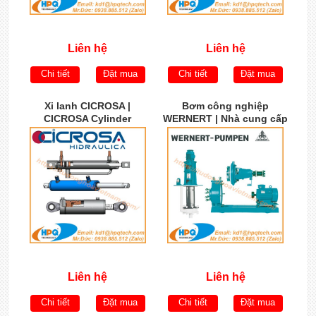
Liên hệ
Liên hệ
Chi tiết
Đặt mua
Chi tiết
Đặt mua
Xi lanh CICROSA |
Bơm công nghiệp
CICROSA Cylinder
WERNERT | Nhà cung cấp
WERNERT PUMPEN |
WERNERT PUMPEN Việt
Nam
Liên hệ
Liên hệ
Chi tiết
Đặt mua
Chi tiết
Đặt mua