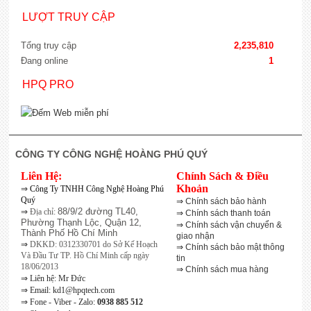
LƯỢT TRUY CẬP
Tổng truy cập
2,235,810
Đang online
1
HPQ PRO
CÔNG TY CÔNG NGHỆ HOÀNG PHÚ QUÝ
Liên Hệ:
Chính Sách & Điều
⇒
Khoản
Công Ty TNHH Công Nghệ Hoàng Phú
Quý
⇒
Chính sách bảo hành
⇒
88/9/2 đường TL40,
Địa chỉ:
⇒
Chính sách thanh toán
Phường Thạnh Lộc, Quận 12,
⇒
Chính sách vận chuyển &
Thành Phố Hồ Chí Minh
giao nhận
⇒
DKKD: 0312330701 do Sở Kế Hoạch
⇒
Chính sách bảo mật thông
Và Đầu Tư TP. Hồ Chí Minh cấp ngày
tin
18/06/2013
⇒
Chính sách mua hàng
⇒
Liên hệ: Mr Đức
⇒
Email: kd1@hpqtech.com
⇒
Fone - Viber - Zalo:
0938 885 512