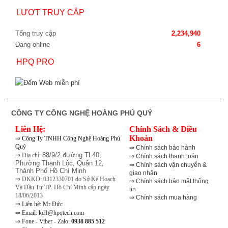
LƯỢT TRUY CẬP
Tổng truy cập
2,234,940
Đang online
6
HPQ PRO
CÔNG TY CÔNG NGHỆ HOÀNG PHÚ QUÝ
Liên Hệ:
Chính Sách & Điều
⇒
Khoản
Công Ty TNHH Công Nghệ Hoàng Phú
Quý
⇒
Chính sách bảo hành
⇒
88/9/2 đường TL40,
Địa chỉ:
⇒
Chính sách thanh toán
Phường Thạnh Lộc, Quận 12,
⇒
Chính sách vận chuyển &
Thành Phố Hồ Chí Minh
giao nhận
⇒
DKKD: 0312330701 do Sở Kế Hoạch
⇒
Chính sách bảo mật thông
Và Đầu Tư TP. Hồ Chí Minh cấp ngày
tin
18/06/2013
⇒
Chính sách mua hàng
⇒
Liên hệ: Mr Đức
⇒
Email: kd1@hpqtech.com
⇒
Fone - Viber - Zalo:
0938 885 512