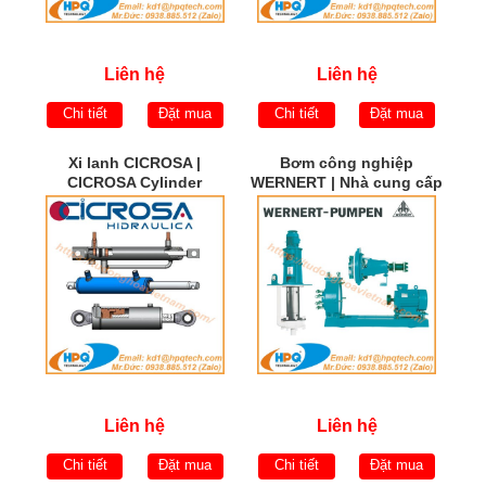
Liên hệ
Liên hệ
Chi tiết
Đặt mua
Chi tiết
Đặt mua
Xi lanh CICROSA |
Bơm công nghiệp
CICROSA Cylinder
WERNERT | Nhà cung cấp
WERNERT PUMPEN |
WERNERT PUMPEN Việt
Nam
Liên hệ
Liên hệ
Chi tiết
Đặt mua
Chi tiết
Đặt mua