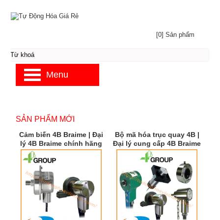
[0] Sản phẩm
Menu
SẢN PHẨM MỚI
Cảm biến 4B Braime | Đại
Bộ mã hóa trục quay 4B |
lý 4B Braime chính hãng
Đại lý cung cấp 4B Braime
| 4B Braime Việt Nam