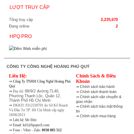
LƯỢT TRUY CẬP
Tổng truy cập
2,235,670
Đang online
2
HPQ PRO
CÔNG TY CÔNG NGHỆ HOÀNG PHÚ QUÝ
Liên Hệ:
Chính Sách & Điều
⇒
Khoản
Công Ty TNHH Công Nghệ Hoàng Phú
Quý
⇒
Chính sách bảo hành
⇒
88/9/2 đường TL40,
Địa chỉ:
⇒
Chính sách thanh toán
Phường Thạnh Lộc, Quận 12,
⇒
Chính sách vận chuyển &
Thành Phố Hồ Chí Minh
giao nhận
⇒
DKKD: 0312330701 do Sở Kế Hoạch
⇒
Chính sách bảo mật thông
Và Đầu Tư TP. Hồ Chí Minh cấp ngày
tin
18/06/2013
⇒
Chính sách mua hàng
⇒
Liên hệ: Mr Đức
⇒
Email: kd1@hpqtech.com
⇒
Fone - Viber - Zalo:
0938 885 512