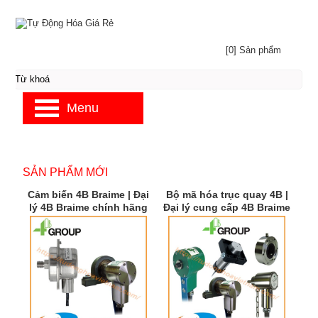
[0] Sản phẩm
Menu
SẢN PHẨM MỚI
Cảm biến 4B Braime | Đại
Bộ mã hóa trục quay 4B |
lý 4B Braime chính hãng
Đại lý cung cấp 4B Braime
| 4B Braime Việt Nam