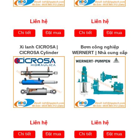
Liên hệ
Liên hệ
Chi tiết
Đặt mua
Chi tiết
Đặt mua
Xi lanh CICROSA |
Bơm công nghiệp
CICROSA Cylinder
WERNERT | Nhà cung cấp
WERNERT PUMPEN |
WERNERT PUMPEN Việt
Nam
Liên hệ
Liên hệ
Chi tiết
Đặt mua
Chi tiết
Đặt mua